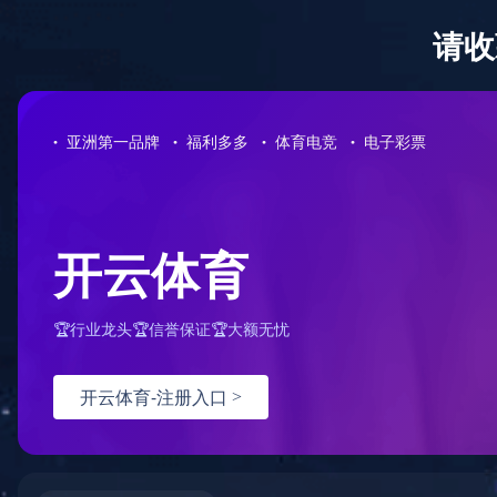
搜索
搜索
FH(中国)
单位概况

单位简介
领导班子
内设机构
生产部门
后勤保障部门
分
资质荣誉

单位资质
单位荣誉
业务领域

业务范围
业务地域
业绩展示

工勘项目
地质项目
水井项目
生产设备

水井勘探设备
地基处理设备
地质测量设备
实验测试设备
内网登陆