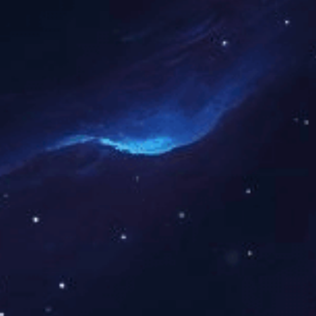
NC40-1数控车床
NC40-1数控车床
上一页
1
下一页
FH(中国)
单位概况
单位简介
领导班子
内设机构
生产部门
后勤保障部门
分支机构
科研及技术支撑部门
联系我们
资质荣誉
单位资质