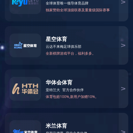
内网登陆

FH(中国)
单位概况

单位简介
领导班子
内设机构
生产部门
后勤保障部门
分
支机构
科研及技术支撑部门
联系我们
资质荣誉

单位资质
单位荣誉
业务领域

业务范围
业务地域
业绩展示

工勘项目
地质项目
水井项目
生产设备

水井勘探设备
地基处理设备
地质测量设备
实验测试设
备
绘图出版设备
机械加工设备
起重设备
动力设备
内网登陆