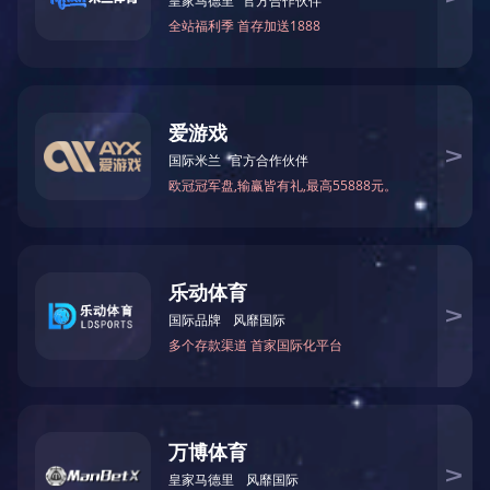
新闻资讯分类
资讯分类


新闻头条
地勘要闻
视频展播
通知公告
媒体链接
工作动态
地勘经济
党的建设